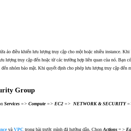
a ảo điều khiển lưu lượng truy cập cho một hoặc nhiều instance. Khi 
u lượng truy cập đến hoặc từ các trường hợp liên quan của nó. Bạn có
n đến nhóm bảo mật. Khi quyết định cho phép lưu lượng truy cập đến một
urity Group
họn
Services
=>
Compute
=>
EC2
=>
NETWORK & SECURITY
=
ance
và
VPC
trong bài trước mình đã hướng dẫn. Chọn
Actions
= >
Ed