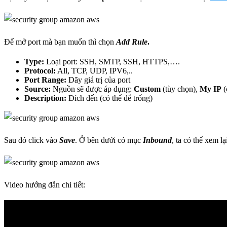
Để mở port mà bạn muốn thì chọn
Add Rule
.
Type:
Loại port: SSH, SMTP, SSH, HTTPS,….
Protocol:
All, TCP, UDP, IPV6,..
Port Range:
Dãy giá trị của port
Source:
Nguồn sẽ được áp dụng:
Custom
(tùy chọn),
My IP
(
Description:
Đích đến (có thể để trống)
Sau đó click vào
Save
. Ở bên dưới có mục
Inbound
, ta có thể xem l
Video hướng đẫn chi tiết: