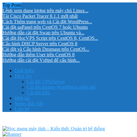
Top Posts
Lệnh xem dung lượng trên máy chủ Linux...
Tải Cisco Packet Tracer 8.1.1 mới nhất
Cách Thêm trang web và Cài đặt WordPress...
Cài đặt aaPanel trên CentOS 7 hoặc Ubuntu
Hướng dẫn cài đặt Swap trên Ubuntu và...
Cài đặt HocVPS Script trên CentOS 8, CentOS...
Cấu hình DHCP Server trên CentOS 8
Cài đặt và Cấu hình Dnsmasq trên CentOS...
Hướng dẫn thêm User trên CentOS 8
Hướng dẫn cài đặt Vsftpd để cấu hình...
Giới thiệu
Dịch Vụ
Cài đặt VPS/Server
Cài đặt themes WordPress miễn phí
Cài đặt SSL
Hợp tác
Series Bài Viết
Liên hệ