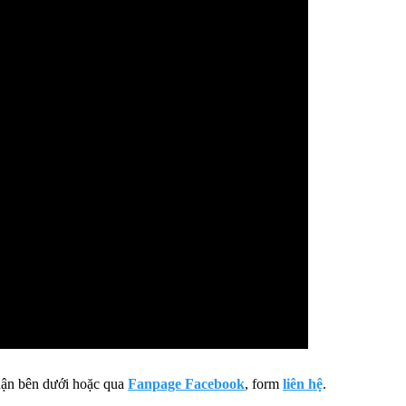
luận bên dưới hoặc qua
Fanpage Facebook
, form
liên hệ
.