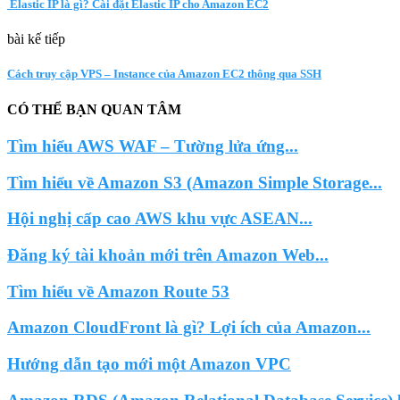
Elastic IP là gì? Cài đặt Elastic IP cho Amazon EC2
bài kế tiếp
Cách truy cập VPS – Instance của Amazon EC2 thông qua SSH
CÓ THỂ BẠN QUAN TÂM
Tìm hiểu AWS WAF – Tường lửa ứng...
Tìm hiểu về Amazon S3 (Amazon Simple Storage...
Hội nghị cấp cao AWS khu vực ASEAN...
Đăng ký tài khoản mới trên Amazon Web...
Tìm hiểu về Amazon Route 53
Amazon CloudFront là gì? Lợi ích của Amazon...
Hướng dẫn tạo mới một Amazon VPC