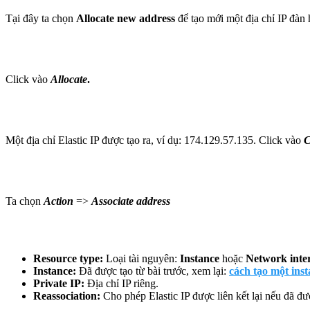
Tại đây ta chọn
Allocate new address
để tạo mới một địa chỉ IP đàn 
Click vào
Allocate
.
Một địa chỉ Elastic IP được tạo ra, ví dụ: 174.129.57.135. Click vào
C
Ta chọn
Action
=>
Associate address
Resource type:
Loại tài nguyên:
Instance
hoặc
Network inter
Instance:
Đã được tạo từ bài trước, xem lại:
cách tạo một ins
Private IP:
Địa chỉ IP riêng.
Reassociation:
Cho phép Elastic IP được liên kết lại nếu đã đ