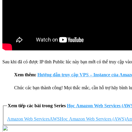
Sau khi đã có được IP tĩnh Public lúc này bạn mới có thể truy cập v
Xem thêm:
Hướng dẫn truy cập VPS – Instance của Ama
Chúc các bạn thành công! Mọi thắc mắc, cần hỗ trợ hãy bình 
Xem tiếp các bài trong Series
Học Amazon Web Services (AW
Amazon Web Services
AWS
Học Amazon Web Services (AWS)
Am