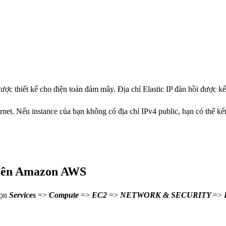
 được thiết kế cho điện toán đám mây. Địa chỉ Elastic IP đàn hồi được 
ternet. Nếu instance của bạn không có địa chỉ IPv4 public, bạn có thể k
 trên Amazon AWS
họn
Services
=>
Compute
=>
EC2
=>
NETWORK & SECURITY
=>