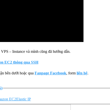
ào VPS – Instance và mình cũng đã hướng dẫn.
zon EC2 thông qua SSH
luận bên dưới hoặc qua
Fanpage Facebook
, form
liên hệ
.
S)
azon EC2
Elastic IP