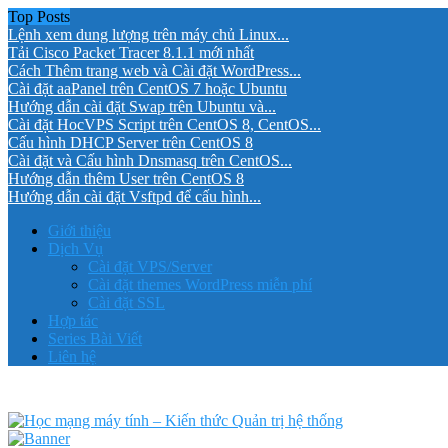
Top Posts
Lệnh xem dung lượng trên máy chủ Linux...
Tải Cisco Packet Tracer 8.1.1 mới nhất
Cách Thêm trang web và Cài đặt WordPress...
Cài đặt aaPanel trên CentOS 7 hoặc Ubuntu
Hướng dẫn cài đặt Swap trên Ubuntu và...
Cài đặt HocVPS Script trên CentOS 8, CentOS...
Cấu hình DHCP Server trên CentOS 8
Cài đặt và Cấu hình Dnsmasq trên CentOS...
Hướng dẫn thêm User trên CentOS 8
Hướng dẫn cài đặt Vsftpd để cấu hình...
Giới thiệu
Dịch Vụ
Cài đặt VPS/Server
Cài đặt themes WordPress miễn phí
Cài đặt SSL
Hợp tác
Series Bài Viết
Liên hệ