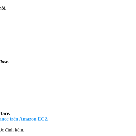
hồi.
lose
.
face.
tance trên Amazon EC2.
ược đính kèm.