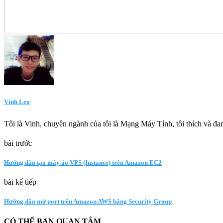
Vinh Leo
Tôi là Vinh, chuyên ngành của tôi là Mạng Máy Tính, tôi thích và đam
bài trước
Hướng dẫn tạo máy ảo VPS (Instance) trên Amazon EC2
bài kế tiếp
Hướng dẫn mở port trên Amazon AWS bằng Security Group
CÓ THỂ BẠN QUAN TÂM