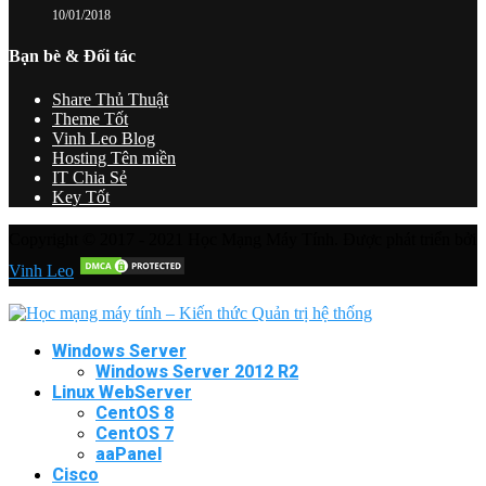
10/01/2018
Bạn bè & Đối tác
Share Thủ Thuật
Theme Tốt
Vinh Leo Blog
Hosting Tên miền
IT Chia Sẻ
Key Tốt
Copyright © 2017 - 2021 Học Mạng Máy Tính. Được phát triển bởi
Vinh Leo
Windows Server
Windows Server 2012 R2
Linux WebServer
CentOS 8
CentOS 7
aaPanel
Cisco