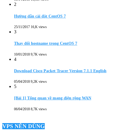
2
Hướng dẫn cài đặt CentOS 7
25/11/2017
16,K views
3
Thay đổi hostname trong CentOS 7
10/01/2018
9,7K views
4
Download Cisco Packet Tracer Version 7.1.1 English
05/04/2018
9,2K views
5
[Bài 1] Tổng quan về mạng diện rộng WAN
06/04/2018
8,7K views
VPS NÊN DÙNG