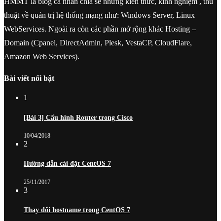
HMMT là blog cá nhân chia sẻ những kiến thức, kinh nghiệm , thủ
thuật về quản trị hệ thống mạng như: Windows Server, Linux
WebServices. Ngoài ra còn các phần mở rộng khác Hosting –
Domain (Cpanel, DirectAdmin, Plesk, VestaCP, CloudFlare,
Amazon Web Services).
Bài viết nổi bật
1
[Bài 3] Cấu hình Router trong Cisco
10/04/2018
2
Hướng dẫn cài đặt CentOS 7
25/11/2017
3
Thay đổi hostname trong CentOS 7