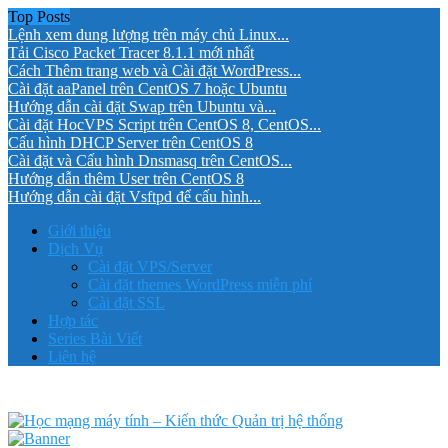
Top Posts
Lệnh xem dung lượng trên máy chủ Linux...
Tải Cisco Packet Tracer 8.1.1 mới nhất
Cách Thêm trang web và Cài đặt WordPress...
Cài đặt aaPanel trên CentOS 7 hoặc Ubuntu
Hướng dẫn cài đặt Swap trên Ubuntu và...
Cài đặt HocVPS Script trên CentOS 8, CentOS...
Cấu hình DHCP Server trên CentOS 8
Cài đặt và Cấu hình Dnsmasq trên CentOS...
Hướng dẫn thêm User trên CentOS 8
Hướng dẫn cài đặt Vsftpd để cấu hình...
Giới thiệu
Dịch Vụ
Cài đặt VPS/Server
Cài đặt themes WordPress miễn phí
Cài đặt SSL
Hợp tác
Series Bài Viết
Liên hệ