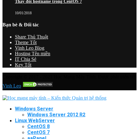
Thay đổi hostname trong CentOS 7
10/01/2018
Bạn bè & Đối tác
Share Thủ Thuật
Theme Tốt
Vinh Leo Blog
Hosting Tên miền
IT Chia Sẻ
Key Tốt
Copyright © 2017 - 2021 Học Mạng Máy Tính. Được phát triển bởi
Vinh Leo
Windows Server
Windows Server 2012 R2
Linux WebServer
CentOS 8
CentOS 7
aaPanel