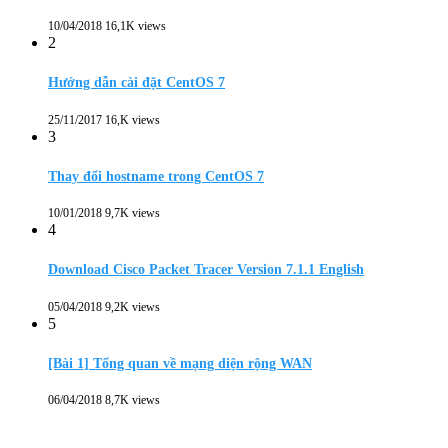
10/04/2018
16,1K views
2
Hướng dẫn cài đặt CentOS 7
25/11/2017
16,K views
3
Thay đổi hostname trong CentOS 7
10/01/2018
9,7K views
4
Download Cisco Packet Tracer Version 7.1.1 English
05/04/2018
9,2K views
5
[Bài 1] Tổng quan về mạng diện rộng WAN
06/04/2018
8,7K views