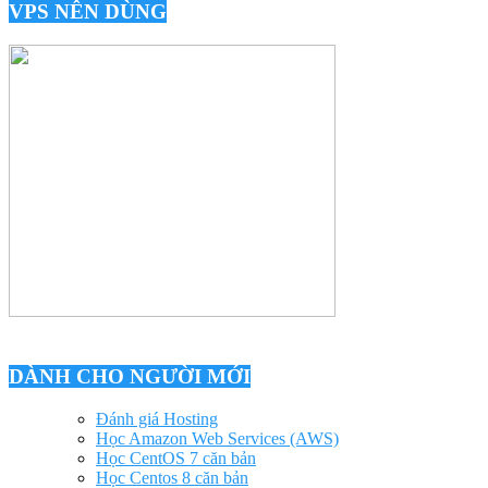
VPS NÊN DÙNG
DÀNH CHO NGƯỜI MỚI
Đánh giá Hosting
Học Amazon Web Services (AWS)
Học CentOS 7 căn bản
Học Centos 8 căn bản