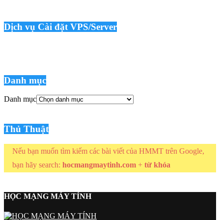
Dịch vụ Cài đặt VPS/Server
Danh mục
Danh mục
Thủ Thuật
Nếu bạn muốn tìm kiếm các bài viết của HMMT trên Google,
bạn hãy search:
hocmangmaytinh.com
+
từ khóa
HỌC MẠNG MÁY TÍNH