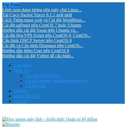
Top Posts
Lệnh xem dung lượng trên máy chủ Linux...
Tải Cisco Packet Tracer 8.1.1 mới nhất
Cách Thêm trang web và Cài đặt WordPress...
Cài đặt aaPanel trên CentOS 7 hoặc Ubuntu
Hướng dẫn cài đặt Swap trên Ubuntu và...
Cài đặt HocVPS Script trên CentOS 8, CentOS...
Cấu hình DHCP Server trên CentOS 8
Cài đặt và Cấu hình Dnsmasq trên CentOS...
Hướng dẫn thêm User trên CentOS 8
Hướng dẫn cài đặt Vsftpd để cấu hình...
Giới thiệu
Dịch Vụ
Cài đặt VPS/Server
Cài đặt themes WordPress miễn phí
Cài đặt SSL
Hợp tác
Series Bài Viết
Liên hệ