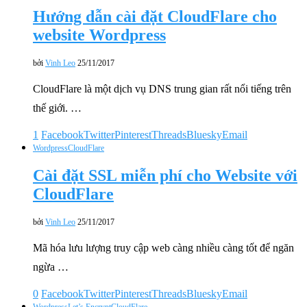
Hướng dẫn cài đặt CloudFlare cho
website Wordpress
bởi
Vinh Leo
25/11/2017
CloudFlare là một dịch vụ DNS trung gian rất nổi tiếng trên
thế giới. …
1
Facebook
Twitter
Pinterest
Threads
Bluesky
Email
Wordpress
CloudFlare
Cài đặt SSL miễn phí cho Website với
CloudFlare
bởi
Vinh Leo
25/11/2017
Mã hóa lưu lượng truy cập web càng nhiều càng tốt để ngăn
ngừa …
0
Facebook
Twitter
Pinterest
Threads
Bluesky
Email