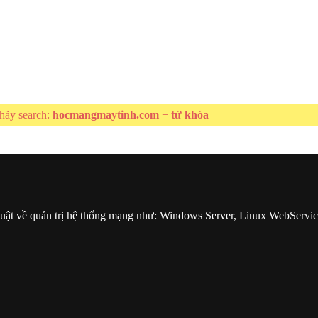
hãy search:
hocmangmaytinh.com
+
từ khóa
huật về quản trị hệ thống mạng như: Windows Server, Linux WebServi