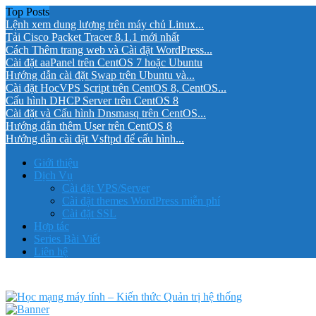
Top Posts
Lệnh xem dung lượng trên máy chủ Linux...
Tải Cisco Packet Tracer 8.1.1 mới nhất
Cách Thêm trang web và Cài đặt WordPress...
Cài đặt aaPanel trên CentOS 7 hoặc Ubuntu
Hướng dẫn cài đặt Swap trên Ubuntu và...
Cài đặt HocVPS Script trên CentOS 8, CentOS...
Cấu hình DHCP Server trên CentOS 8
Cài đặt và Cấu hình Dnsmasq trên CentOS...
Hướng dẫn thêm User trên CentOS 8
Hướng dẫn cài đặt Vsftpd để cấu hình...
Giới thiệu
Dịch Vụ
Cài đặt VPS/Server
Cài đặt themes WordPress miễn phí
Cài đặt SSL
Hợp tác
Series Bài Viết
Liên hệ