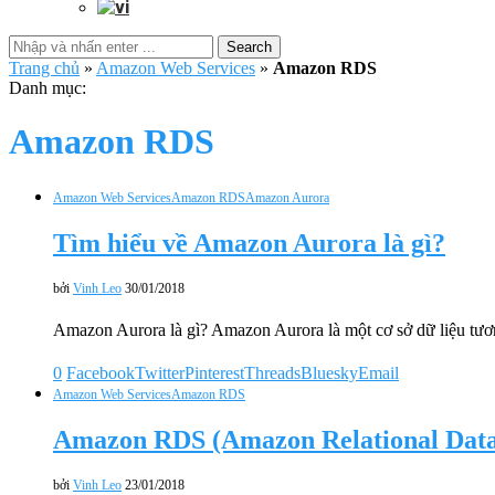
Search
Trang chủ
»
Amazon Web Services
»
Amazon RDS
Danh mục:
Amazon RDS
Amazon Web Services
Amazon RDS
Amazon Aurora
Tìm hiểu về Amazon Aurora là gì?
bởi
Vinh Leo
30/01/2018
Amazon Aurora là gì? Amazon Aurora là một cơ sở dữ liệu tư
0
Facebook
Twitter
Pinterest
Threads
Bluesky
Email
Amazon Web Services
Amazon RDS
Amazon RDS (Amazon Relational Datab
bởi
Vinh Leo
23/01/2018