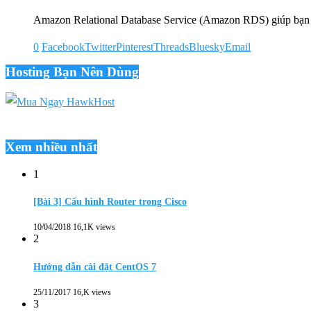
Amazon Relational Database Service (Amazon RDS) giúp bạn d
0
Facebook
Twitter
Pinterest
Threads
Bluesky
Email
Hosting Bạn Nên Dùng
Xem nhiều nhất
1
[Bài 3] Cấu hình Router trong Cisco
10/04/2018
16,1K views
2
Hướng dẫn cài đặt CentOS 7
25/11/2017
16,K views
3