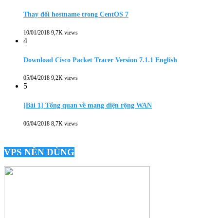
Thay đổi hostname trong CentOS 7
10/01/2018
9,7K views
4
Download Cisco Packet Tracer Version 7.1.1 English
05/04/2018
9,2K views
5
[Bài 1] Tổng quan về mạng diện rộng WAN
06/04/2018
8,7K views
VPS NÊN DÙNG