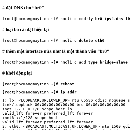
# đặt DNS cho “br0”
[root@hocmangmaytinh ~]# 
nmcli c modify br0 ipv4.dns 10
# loại bỏ cài đặt hiện tại
[root@hocmangmaytinh ~]# 
nmcli c delete eth0
# thêm một interface nữa như là một thành viên “br0”
[root@hocmangmaytinh ~]# 
nmcli c add type bridge-slave 
# khởi động lại
[root@hocmangmaytinh ~]# 
reboot
[root@hocmangmaytinh ~]# 
ip addr
1: lo: <LOOPBACK,UP,LOWER_UP> mtu 65536 qdisc noqueue s
link/loopback 00:00:00:00:00:00 brd 00:00:00:00:00:00

inet 127.0.0.1/8 scope host lo

valid_lft forever preferred_lft forever

inet6 ::1/128 scope host

valid_lft forever preferred_lft forever

2: eth0: <BROADCAST,MULTICAST,UP,LOWER_UP> mtu 1500 qdi