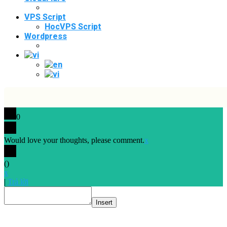
VPS Script
HocVPS Script
Wordpress
0
Would love your thoughts, please comment.
x
(
)
x
|
Trả lời
Insert