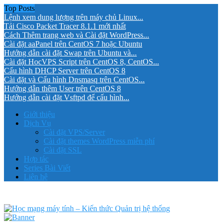
Top Posts
Lệnh xem dung lượng trên máy chủ Linux...
Tải Cisco Packet Tracer 8.1.1 mới nhất
Cách Thêm trang web và Cài đặt WordPress...
Cài đặt aaPanel trên CentOS 7 hoặc Ubuntu
Hướng dẫn cài đặt Swap trên Ubuntu và...
Cài đặt HocVPS Script trên CentOS 8, CentOS...
Cấu hình DHCP Server trên CentOS 8
Cài đặt và Cấu hình Dnsmasq trên CentOS...
Hướng dẫn thêm User trên CentOS 8
Hướng dẫn cài đặt Vsftpd để cấu hình...
Giới thiệu
Dịch Vụ
Cài đặt VPS/Server
Cài đặt themes WordPress miễn phí
Cài đặt SSL
Hợp tác
Series Bài Viết
Liên hệ