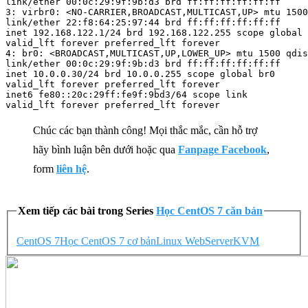
link/ether 00:0c:29:9f:9b:d3 brd ff:ff:ff:ff:ff:ff

3: virbr0: <NO-CARRIER,BROADCAST,MULTICAST,UP> mtu 1500
link/ether 22:f8:64:25:97:44 brd ff:ff:ff:ff:ff:ff

inet 192.168.122.1/24 brd 192.168.122.255 scope global 
valid_lft forever preferred_lft forever

4: br0: <BROADCAST,MULTICAST,UP,LOWER_UP> mtu 1500 qdis
link/ether 00:0c:29:9f:9b:d3 brd ff:ff:ff:ff:ff:ff

inet 10.0.0.30/24 brd 10.0.0.255 scope global br0

valid_lft forever preferred_lft forever

inet6 fe80::20c:29ff:fe9f:9bd3/64 scope link

valid_lft forever preferred_lft forever
Chúc các bạn thành công! Mọi thắc mắc, cần hỗ trợ
hãy bình luận bên dưới hoặc qua
Fanpage Facebook
,
form
liên hệ
.
Xem tiếp các bài trong Series
Học CentOS 7 căn bản
CentOS 7
Học CentOS 7 cơ bản
Linux WebServer
KVM