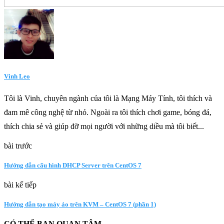
Vinh Leo
Tôi là Vinh, chuyên ngành của tôi là Mạng Máy Tính, tôi thích và
đam mê công nghệ từ nhỏ. Ngoài ra tôi thích chơi game, bóng đá,
thích chia sẻ và giúp đỡ mọi người với những diều mà tôi biết...
bài trước
Hướng dẫn cấu hình DHCP Server trên CentOS 7
bài kế tiếp
Hướng dẫn tạo máy ảo trên KVM – CentOS 7 (phần 1)
CÓ THỂ BẠN QUAN TÂM