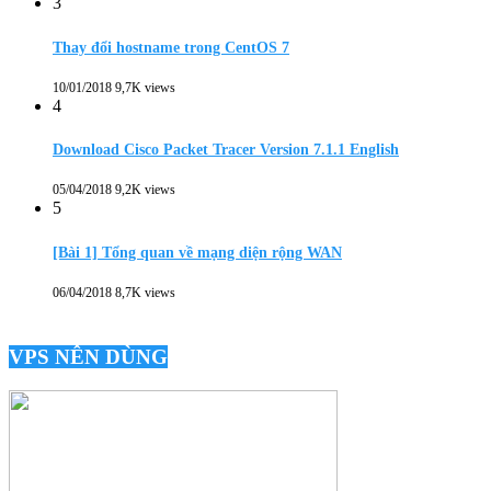
3
Thay đổi hostname trong CentOS 7
10/01/2018
9,7K views
4
Download Cisco Packet Tracer Version 7.1.1 English
05/04/2018
9,2K views
5
[Bài 1] Tổng quan về mạng diện rộng WAN
06/04/2018
8,7K views
VPS NÊN DÙNG