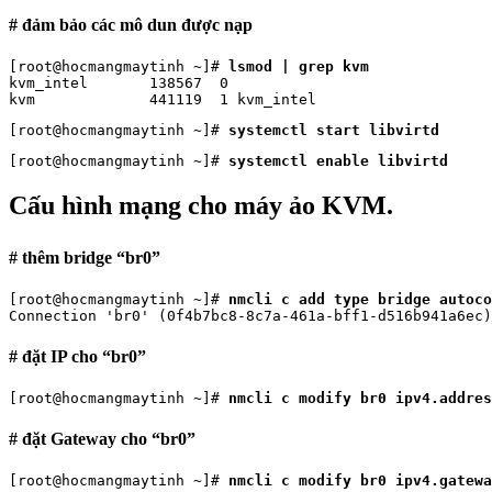
# đảm bảo các mô dun được nạp
[root@hocmangmaytinh ~]# 
lsmod | grep kvm
kvm_intel       138567  0

kvm             441119  1 kvm_intel
[root@hocmangmaytinh ~]# 
systemctl start libvirtd
[root@hocmangmaytinh ~]# 
systemctl enable libvirtd
Cấu hình mạng cho máy ảo KVM.
# thêm bridge “br0”
[root@hocmangmaytinh ~]# 
nmcli c add type bridge autoco
Connection 'br0' (0f4b7bc8-8c7a-461a-bff1-d516b941a6ec
# đặt IP cho “br0”
[root@hocmangmaytinh ~]# 
nmcli c modify br0 ipv4.addres
# đặt Gateway cho “br0”
[root@hocmangmaytinh ~]# 
nmcli c modify br0 ipv4.gatewa