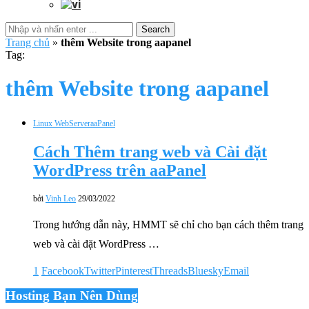
Search
Trang chủ
»
thêm Website trong aapanel
Tag:
thêm Website trong aapanel
Linux WebServer
aaPanel
Cách Thêm trang web và Cài đặt
WordPress trên aaPanel
bởi
Vinh Leo
29/03/2022
Trong hướng dẫn này, HMMT sẽ chỉ cho bạn cách thêm trang
web và cài đặt WordPress …
1
Facebook
Twitter
Pinterest
Threads
Bluesky
Email
Hosting Bạn Nên Dùng