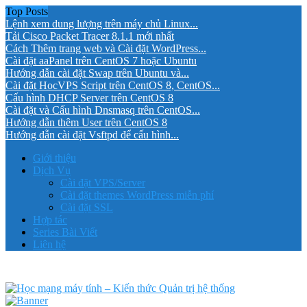
Top Posts
Lệnh xem dung lượng trên máy chủ Linux...
Tải Cisco Packet Tracer 8.1.1 mới nhất
Cách Thêm trang web và Cài đặt WordPress...
Cài đặt aaPanel trên CentOS 7 hoặc Ubuntu
Hướng dẫn cài đặt Swap trên Ubuntu và...
Cài đặt HocVPS Script trên CentOS 8, CentOS...
Cấu hình DHCP Server trên CentOS 8
Cài đặt và Cấu hình Dnsmasq trên CentOS...
Hướng dẫn thêm User trên CentOS 8
Hướng dẫn cài đặt Vsftpd để cấu hình...
Giới thiệu
Dịch Vụ
Cài đặt VPS/Server
Cài đặt themes WordPress miễn phí
Cài đặt SSL
Hợp tác
Series Bài Viết
Liên hệ