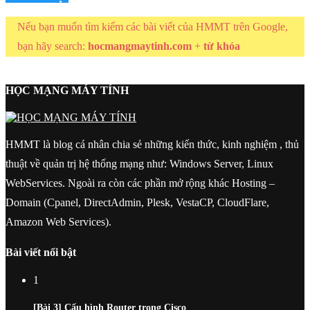
Nếu bạn muốn tìm kiếm các bài viết của HMMT trên Google,
bạn hãy search:
hocmangmaytinh.com
+
từ khóa
HỌC MẠNG MÁY TÍNH
HMMT là blog cá nhân chia sẻ những kiến thức, kinh nghiệm , thủ
thuật về quản trị hệ thống mạng như: Windows Server, Linux
WebServices. Ngoài ra còn các phần mở rộng khác Hosting –
Domain (Cpanel, DirectAdmin, Plesk, VestaCP, CloudFlare,
Amazon Web Services).
Bài viết nổi bật
1
[Bài 3] Cấu hình Router trong Cisco