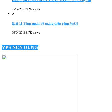
Download Cisco Packet Tracer Version 7.1.1 English
05/04/2018
9,2K views
5
[Bài 1] Tổng quan về mạng diện rộng WAN
06/04/2018
8,7K views
VPS NÊN DÙNG